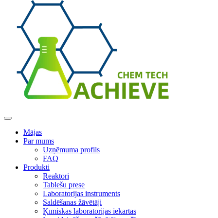
Mājas
Par mums
Uzņēmuma profils
FAQ
Produkti
Reaktori
Tablešu prese
Laboratorijas instruments
Saldēšanas žāvētāji
Ķīmiskās laboratorijas iekārtas