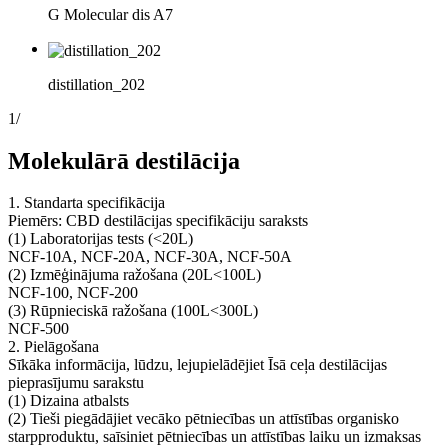
G Molecular dis A7
distillation_202
1
/
Molekulārā destilācija
1. Standarta specifikācija
Piemērs: CBD destilācijas specifikāciju saraksts
(1) Laboratorijas tests (<20L)
NCF-10A, NCF-20A, NCF-30A, NCF-50A
(2) Izmēģinājuma ražošana (20L<100L)
NCF-100, NCF-200
(3) Rūpnieciskā ražošana (100L<300L)
NCF-500
2. Pielāgošana
Sīkāka informācija, lūdzu, lejupielādējiet Īsā ceļa destilācijas
pieprasījumu sarakstu
(1) Dizaina atbalsts
(2) Tieši piegādājiet vecāko pētniecības un attīstības organisko
starpproduktu, saīsiniet pētniecības un attīstības laiku un izmaksas