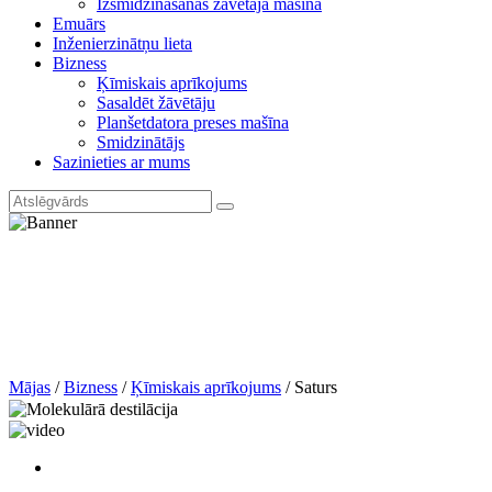
Izsmidzināšanas žāvētāja mašīna
Emuārs
Inženierzinātņu lieta
Bizness
Ķīmiskais aprīkojums
Sasaldēt žāvētāju
Planšetdatora preses mašīna
Smidzinātājs
Sazinieties ar mums
Mājas
/
Bizness
/
Ķīmiskais aprīkojums
/
Saturs