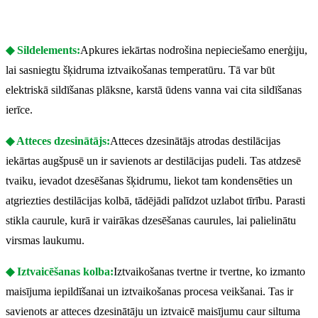
◆ Sildelements:
Apkures iekārtas nodrošina nepieciešamo enerģiju,
lai sasniegtu šķidruma iztvaikošanas temperatūru. Tā var būt
elektriskā sildīšanas plāksne, karstā ūdens vanna vai cita sildīšanas
ierīce.
◆ Atteces dzesinātājs:
Atteces dzesinātājs atrodas destilācijas
iekārtas augšpusē un ir savienots ar destilācijas pudeli. Tas atdzesē
tvaiku, ievadot dzesēšanas šķidrumu, liekot tam kondensēties un
atgriezties destilācijas kolbā, tādējādi palīdzot uzlabot tīrību. Parasti
stikla caurule, kurā ir vairākas dzesēšanas caurules, lai palielinātu
virsmas laukumu.
◆ Iztvaicēšanas kolba:
Iztvaikošanas tvertne ir tvertne, ko izmanto
maisījuma iepildīšanai un iztvaikošanas procesa veikšanai. Tas ir
savienots ar atteces dzesinātāju un iztvaicē maisījumu caur siltuma