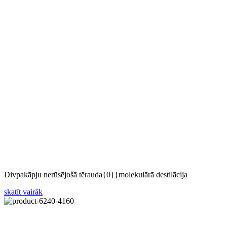
Divpakāpju nerūsējošā tērauda{0}}molekulārā destilācija
skatīt vairāk