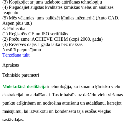
(3) Kopīgojiet ar jums uzlaboto attīrīšanas tehnoloģiju
(4) Piegādājiet augstas kvalitātes ķīmiskās vielas un analīzes
reaģentu
(5) Mēs vēlamies jums palīdzēt ķīmijas inženierijā (Auto CAD,
Aspen plus utt.)
3. Pārliecība
(1) Reģistrēts CE un ISO sertifikāts
(2) Preču zīme: ACHIEVE CHEM (kopš 2008. gada)
(3) Rezerves daļas 1 gada laikā bez maksas
Nosūtīt pieprasījumu
Tērzēšana tūlīt
Apraksts
Tehniskie parametri
Molekulārā destilācija
ir tehnoloģija, ko izmanto ķīmisko vielu
ekstrakcijai un atdalīšanai. Tas ir balstīts uz dažādu vielu viršanas
punktu atšķirībām un nodrošina attīrīšanu un atdalīšanu, karsējot
maisījumu, lai iztvaikotu un kondensētu tajā esošās vieglās
sastāvdaļas.