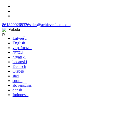
8618209268326
sales@achievechem.com
Valoda
Latviešu
English
українська
עברית
hrvatski
bosanski
Deutsch
O'zbek
বাংলা
suomi
slovenščina
dansk
Indonesia