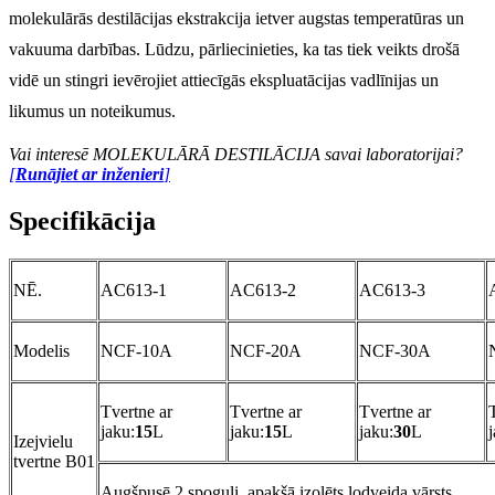
molekulārās destilācijas ekstrakcija ietver augstas temperatūras un
vakuuma darbības. Lūdzu, pārliecinieties, ka tas tiek veikts drošā
vidē un stingri ievērojiet attiecīgās ekspluatācijas vadlīnijas un
likumus un noteikumus.
Vai interesē MOLEKULĀRĀ DESTILĀCIJA savai laboratorijai?
[
Runājiet ar inženieri
]
Specifikācija
NĒ.
AC613-1
AC613-2
AC613-3
Modelis
NCF-10A
NCF-20A
NCF-30A
Tvertne ar
Tvertne ar
Tvertne ar
jaku:
15
L
jaku:
15
L
jaku:
30
L
Izejvielu
tvertne B01
Augšpusē 2 spoguļi, apakšā izolēts lodveida vārsts