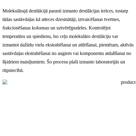
Molekulārajā destilācijā parasti izmanto destilācijas ierīces, tostarp
tādas sastāvdaļas kā atteces dzesinātāji, iztvaicēšanas tvertnes,
frakcionēšanas kolonnas un uztvērējpudeles. Kontrolējot
temperatūru un spiedienu, īso ceļu molekulāro destilāciju var
izmantot dažādu vielu ekstrahēšanai un attīrīšanai, piemēram, aktīvās
sastāvdaļas ekstrahēšanai no augiem vai komponentu atdalīšanai no
šķidriem maisījumiem. Šo procesu plaši izmanto laboratorijās un
rūpniecībā.