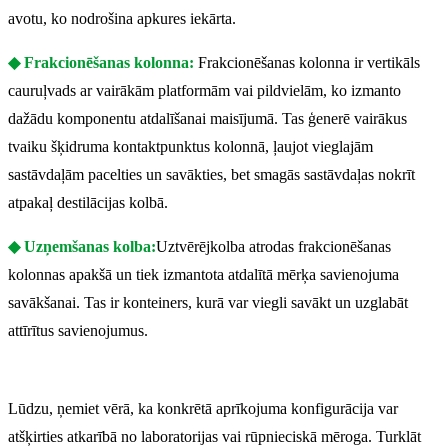
avotu, ko nodrošina apkures iekārta.
◆ Frakcionēšanas kolonna:
Frakcionēšanas kolonna ir vertikāls
cauruļvads ar vairākām platformām vai pildvielām, ko izmanto
dažādu komponentu atdalīšanai maisījumā. Tas ģenerē vairākus
tvaiku šķidruma kontaktpunktus kolonnā, ļaujot vieglajām
sastāvdaļām pacelties un savākties, bet smagās sastāvdaļas nokrīt
atpakaļ destilācijas kolbā.
◆ Uzņemšanas kolba:
Uztvērējkolba atrodas frakcionēšanas
kolonnas apakšā un tiek izmantota atdalītā mērķa savienojuma
savākšanai. Tas ir konteiners, kurā var viegli savākt un uzglabāt
attīrītus savienojumus.
Lūdzu, ņemiet vērā, ka konkrētā aprīkojuma konfigurācija var
atšķirties atkarībā no laboratorijas vai rūpnieciskā mēroga. Turklāt