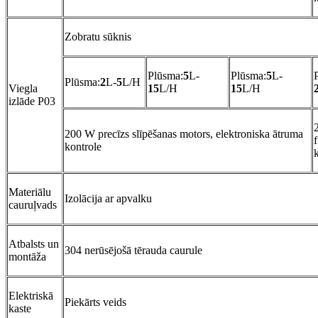
Zobratu sūknis
Plūsma:
5
L-
Plūsma:
5
L-
Plūsma:
2
L-
5
L/H
Viegla
15
L/H
15
L/H
izlāde P03
200 W precīzs slīpēšanas motors, elektroniska ātruma
kontrole
Materiālu
Izolācija ar apvalku
cauruļvads
Atbalsts un
304 nerūsējošā tērauda caurule
montāža
Elektriskā
Piekārts veids
kaste