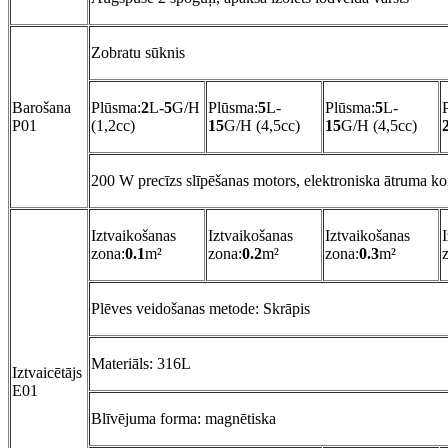
Zobratu sūknis
Barošana
Plūsma:
2
L-
5
G/H
Plūsma:
5
L-
Plūsma:
5
L-
P01
(1,2cc)
15
G/H (4,5cc)
15
G/H (4,5cc)
200 W precīzs slīpēšanas motors, elektroniska ātruma ko
Iztvaikošanas
Iztvaikošanas
Iztvaikošanas
zona:
0.1
m²
zona:
0.2
m²
zona:
0.3
m²
Plēves veidošanas metode: Skrāpis
Materiāls: 316L
Iztvaicētājs
E01
Blīvējuma forma: magnētiska