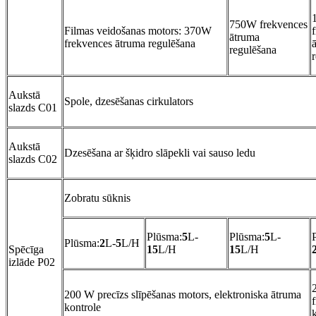
750W frekvences
Filmas veidošanas motors: 370W
ātruma
frekvences ātruma regulēšana
regulēšana
Aukstā
Spole, dzesēšanas cirkulators
slazds C01
Aukstā
Dzesēšana ar šķidro slāpekli vai sauso ledu
slazds C02
Zobratu sūknis
Plūsma:
5
L-
Plūsma:
5
L-
Plūsma:
2
L-
5
L/H
Spēcīga
15
L/H
15
L/H
izlāde P02
200 W precīzs slīpēšanas motors, elektroniska ātruma
kontrole