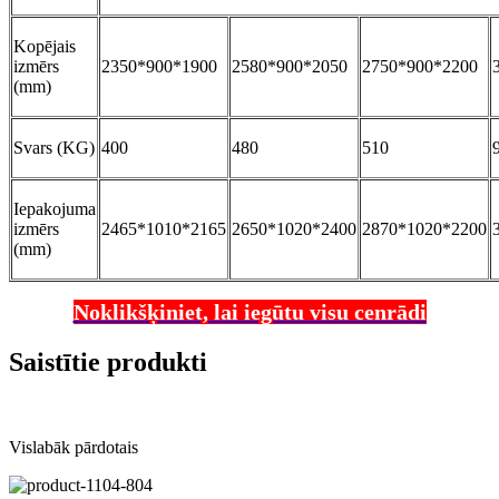
Kopējais
izmērs
2350*900*1900
2580*900*2050
2750*900*2200
(mm)
Svars (KG)
400
480
510
Iepakojuma
izmērs
2465*1010*2165
2650*1020*2400
2870*1020*2200
(mm)
Noklikšķiniet, lai iegūtu visu cenrādi
Saistītie produkti
Vislabāk pārdotais